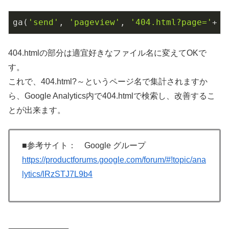
ga(
'send'
, 
'pageview'
, 
'404.html?page='
+ 
d
404.htmlの部分は適宜好きなファイル名に変えてOKで
す。
これで、404.html?～というページ名で集計されますか
ら、Google Analytics内で404.htmlで検索し、改善するこ
とが出来ます。
■参考サイト： Google グループ
https://productforums.google.com/forum/#!topic/ana
lytics/lRzSTJ7L9b4