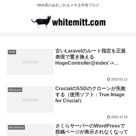
Web系のあれこれをメモる学習ブログ
古いLaravelのルート指定を正規
PHP
表現で置き換える
HogeController@index’->
[HogeController::class, ‘index’]
2023.01.12
CrucialのSSDのクローンが失敗
Windows
する（使用ソフト：True Image
for Crucial）
2022.12.10
さくらサーバーのWordPressで
WordPress
投稿ページが表示されなくなって