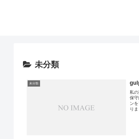
未分類
gu
未分類
私の
保守
ンを
りま